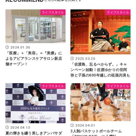
ライフスタイル
ライフスタイル
2024.01.30
「医療」＋「美容」＝『美療』に
2025.03.26
よるアピアランスケアサロン新店
舗オープン！
「佐渡島、忘るべからず。」キャ
ンペーン始動！佐渡ゆかりの世阿
弥と子孫の600年越しの祖孫共演も
ライフスタイル
ライフスタイル
2024.04.01
2024.04.13
3人制バスケットボールチーム
夏の輝きを纏う美しきアンバサダ