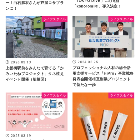
「TOKYO DIVE」に心電計
ー！白石麻衣さんが芦屋ロサブラ
「kokoromil®」導入決定！
ンに！
ライフスタイル
ライフスタイル
2024.05.25
2026.03.13
プロフェッショナル人材の総合活
上板橋駅前をみんなで育てる「か
用支援サービス『HiPro』事業戦略
みいたねプロジェクト」タネ植え
発表会開催相互副業プロジェクト
イベント開催（板橋区）
で新たな一歩
ライフスタイル
ライフスタイル
2025.03.19