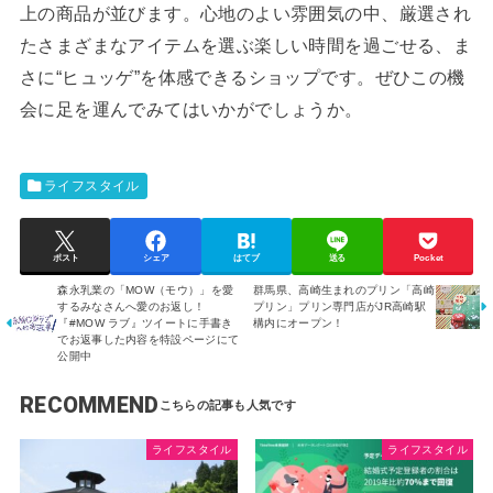
上の商品が並びます。心地のよい雰囲気の中、厳選され
たさまざまなアイテムを選ぶ楽しい時間を過ごせる、ま
さに“ヒュッゲ”を体感できるショップです。ぜひこの機
会に足を運んでみてはいかがでしょうか。
ライフスタイル
ポスト
シェア
はてブ
送る
Pocket
森永乳業の「MOW（モウ）」を愛
群馬県、高崎生まれのプリン「高崎
するみなさんへ愛のお返し！
プリン」プリン専門店がJR高崎駅
『#MOW ラブ』ツイートに手書き
構内にオープン！
でお返事した内容を特設ページにて
公開中
RECOMMEND
ライフスタイル
ライフスタイル