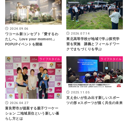
2024.09.06
2026.07.14
ワコール新コンセプト「愛するわ
東北高等学校が地域で学ぶ探究学
たしへ。Love your moment.」
習を実施 講義とフィールドワー
POPUPイベントを開催
クでまちづくりを学ぶ
ライフスタイル
ライフスタイル
2025.11.05
支え合いが生み出す新しいスポー
ツの形 eスポーツが描く共生の未来
2026.04.27
富良野市が提案する親子ワーケー
ション 二地域居住という新しい暮
らし方とは