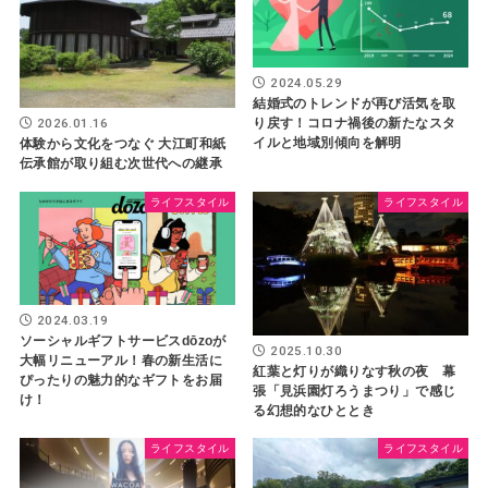
2024.05.29
結婚式のトレンドが再び活気を取
2026.01.16
り戻す！コロナ禍後の新たなスタ
イルと地域別傾向を解明
体験から文化をつなぐ 大江町和紙
伝承館が取り組む次世代への継承
ライフスタイル
ライフスタイル
2024.03.19
ソーシャルギフトサービスdōzoが
2025.10.30
大幅リニューアル！春の新生活に
紅葉と灯りが織りなす秋の夜 幕
ぴったりの魅力的なギフトをお届
張「見浜園灯ろうまつり」で感じ
け！
る幻想的なひととき
ライフスタイル
ライフスタイル