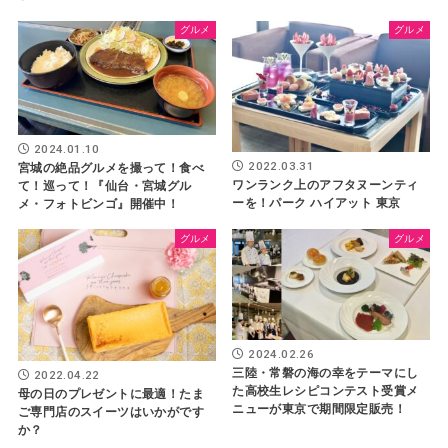
グルメ
グルメ
2024.01.10
2022.03.31
宮城の絶品グルメを撮って！食べ
ワンランク上のアフタヌーンティ
て！巡って！『仙台・宮城グル
ーを！パーク ハイアット 東京
メ・フォトビンゴ』開催中！
グルメ
グルメ
2024.02.26
三陸・常磐の海の幸をテーマにし
2022.04.22
た高校生レシピコンテスト受賞メ
母の日のプレゼントに最適！たま
ニューが東京で期間限定販売！
ご専門店のスイーツはいかがです
か？