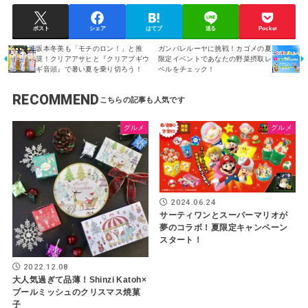
ポスト
シェア
はてブ
送る
Pocket
坂本冬美も「モチのロン！」と推
ガンバレルーヤに挑戦！カゴメの夏
奨！クリアアサヒと『クリアブギウ
限定イベントであなたの野菜摂取レ
ギ音頭』で暑い夏を乗り切ろう！
ベルをチェック！
RECOMMEND
グルメ
グルメ
2024.06.24
サーティワンとスーパーマリオが
夢のコラボ！夏限定キャンペーン
スタート！
2022.12.08
大人気過ぎて品薄！Shinzi Katoh×
ブールミッシュのクリスマス焼菓
子