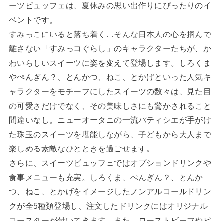
ーツビュッフェは、夏休みの思い出作りにぴったりのイ
ベントです。
すみっこにいると落ち着く…そんな日本人の心を掴んで
離さない「すみっコぐらし」のキャラクターたちが、か
わいらしいスイーツに姿を変えて登場します。しろくま
やぺんぎん？、とんかつ、ねこ、とかげといった人気キ
ャラクターをモチーフにしたスイーツの数々は、見た目
の可愛さだけでなく、その美味しさにも驚かされること
間違いなし。ニューオータニの一流パティシエが手がけ
た珠玉のスイーツを堪能しながら、子どもから大人まで
楽しめる素敵なひとときを過ごせます。
さらに、スイーツビュッフェではオプションドリンクや
食事メニューも充実。しろくま、ぺんぎん？、とんか
つ、ねこ、とかげをイメージしたノンアルコールドリン
クが全5種類登場し、注文したドリンクにはオリジナル
コースターが付いてきます。また、ローストビーフやピ