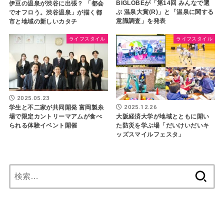
BIGLOBEが「第14回 みんなで選
伊豆の温泉が渋谷に出張？ 「都会
ぶ 温泉大賞(R)」と「温泉に関する
でオフロう。渋谷温泉」が描く都
意識調査」を発表
市と地域の新しいカタチ
ライフスタイル
ライフスタイル
2025.05.23
2025.12.26
学生と不二家が共同開発 富岡製糸
場で限定カントリーマアムが食べ
大阪経済大学が地域とともに開い
られる体験イベント開催
た防災を学ぶ場「だいけいだいキ
ッズスマイルフェスタ」
検
索: