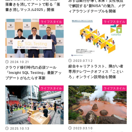
みずほ銀行が導く未来！女性視点
落書きを消してアートで彩る「落
で解説する“新NISA”の魅力、メデ
書き消しマッスル2025」開催
ィアラウンドテーブルを開催
ライフスタイル
ライフスタイル
2023.07.12
2024.10.21
綜合キャリアトラスト、障がい者
クラウド移行時代の必須ツール
専用テレワークオフィス「ことい
「Insight SQL Testing」最新アッ
ろ」オンライン説明会を開催
プデートがもたらす革新
ライフスタイル
ライフスタイル
2023.03.10
2025.10.13