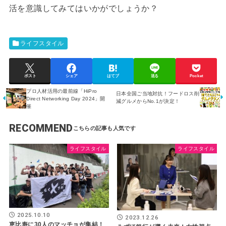
活を意識してみてはいかがでしょうか？
ライフスタイル
ポスト
シェア
はてブ
送る
Pocket
プロ人材活用の最前線「HiPro
日本全国ご当地対抗！フードロス削
Direct Networking Day 2024」開
減グルメからNo.1が決定！
催
RECOMMEND
ライフスタイル
ライフスタイル
2025.10.10
2023.12.26
恵比寿に30人のマッチョが集結！