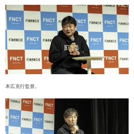
本広克⾏監督。