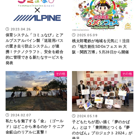
2023.04.26
2025.05.09
保育システム「コミュなび」とア
ルプスアルパイン製「送迎用バス
桃太郎電鉄が地域を元気に！注目
の置き去り防止システム」が連
の「地方創生SDGsフェス in 大
携！テクノクラフト、安全を総合
阪・関西万博」5月28日から開催
的に管理できる新たなサービスを
発表
その他
その他
2024.02.07
2024.05.18
私たちを魅了する「金」（ゴール
子どもたちが思い描く「夢のかば
ド）はどこから来るのか？ ケニア
ん」とは？「豊岡鞄とつくる『夢
金鉱山のリアルに直撃！
のかばん』プロジェクト 2024」が
発足