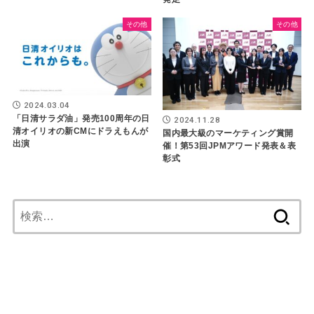
その他
その他
2024.03.04
「日清サラダ油」発売100周年の日
2024.11.28
清オイリオの新CMにドラえもんが
国内最大級のマーケティング賞開
出演
催！第53回JPMアワード発表＆表
彰式
検
索: