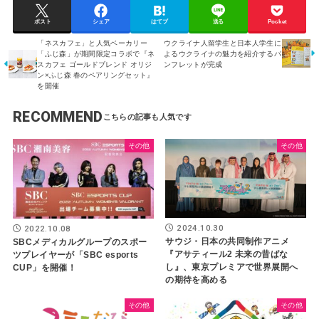
ポスト
シェア
はてブ
送る
Pocket
「ネスカフェ」と人気ベーカリー
ウクライナ人留学生と日本人学生に
「ふじ森」が期間限定コラボで『ネ
よるウクライナの魅力を紹介するパ
スカフェ ゴールドブレンド オリジ
ンフレットが完成
ン×ふじ森 春のペアリングセット』
を開催
RECOMMEND
その他
その他
2024.10.30
2022.10.08
サウジ・日本の共同制作アニメ
SBCメディカルグループのスポー
『アサティール2 未来の昔ばな
ツプレイヤーが「SBC esports
し』、東京プレミアで世界展開へ
CUP」を開催！
の期待を高める
その他
その他