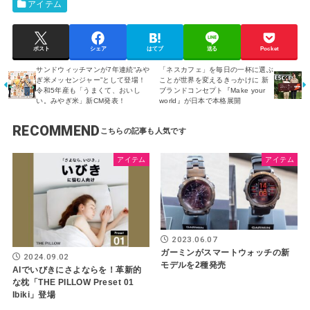
アイテム
ポスト
シェア
はてブ
送る
Pocket
サンドウィッチマンが7年連続“みや
「ネスカフェ」を毎日の一杯に選ぶ
ぎ米メッセンジャー”として登場！
ことが世界を変えるきっかけに 新
令和5年産も「うまくて、おいし
ブランドコンセプト『Make your
い。みやぎ米」新CM発表！
world』が日本で本格展開
RECOMMEND
アイテム
アイテム
2023.06.07
ガーミンがスマートウォッチの新
2024.09.02
モデルを2種発売
AIでいびきにさよならを！革新的
な枕「THE PILLOW Preset 01
Ibiki」登場