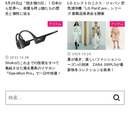
9月29日は「招き猫の日」！日本か
LG エレクトロニクス・ジャパン 空
ら世界へ、幸運を呼ぶ猫たちの歴
気清浄機「LG PuriCare」シリー
史と個性に迫る
ズ 新製品発表会を開催
アイテム
アイテム
2023.10.25
2022.10.28
夏が過ぎ、楽しいファッションシ
Shokzのこれまでの技術をすべて
ーズンの到来 ZARA SRPLSが最
集結させた過去最高のイヤホン
新秋冬コレクションを発表！
『OpenRun Pro』で一日中快適！
検
索: