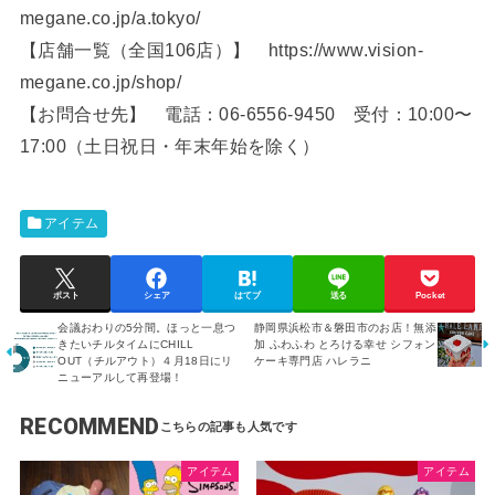
megane.co.jp/a.tokyo/
【店舗一覧（全国106店）】 https://www.vision-
megane.co.jp/shop/
【お問合せ先】 電話：06-6556-9450 受付：10:00〜
17:00（土日祝日・年末年始を除く）
アイテム
ポスト
シェア
はてブ
送る
Pocket
会議おわりの5分間。ほっと一息つ
静岡県浜松市＆磐田市のお店！無添
きたいチルタイムにCHILL
加 ふわふわ とろける幸せ シフォン
OUT（チルアウト）４月18日にリ
ケーキ専門店 ハレラニ
ニューアルして再登場！
RECOMMEND
アイテム
アイテム