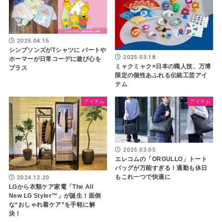
2025.04.15
シンプソンズがTシャツに バートや
2025.03.18
ホーマーが日常コーデに遊び心を
ミャクミャク×日本の職人技、万博
プラス
限定の個性あふれる伝統工芸アイ
テム
アイテム
アイテム
2025.03.05
エレコムの「ORGULLO」トート
バッグが万能すぎる！通勤も休日
もこれ一つで快適に
2024.12.20
LGから衣類ケア家電「The All
New LG Styler™」が誕生！面倒
な“おしゃれ着ケア”を手軽に解
決！