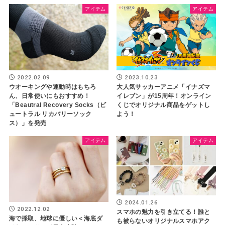
アイテム
アイテム
2022.02.09
2023.10.23
ウオーキングや運動時はもちろ
大人気サッカーアニメ「イナズマ
ん、日常使いにもおすすめ！
イレブン」が15周年！オンライン
「Beautral Recovery Socks（ビ
くじでオリジナル商品をゲットし
ュートラル リカバリーソック
よう！
ス）」を発売
アイテム
アイテム
2024.01.26
2022.12.02
スマホの魅力を引き立てる！誰と
海で採取、地球に優しい＜海底ダ
も被らないオリジナルスマホアク