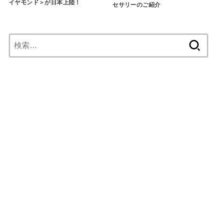
イヤモンド＞が日本上陸！
セサリーのご紹介
検
索: