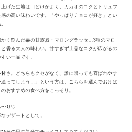
き上げた生地は口どけがよく、カカオのコクとトリュフ
足感の高い味わいです。「やっぱりチョコが好き」とい
品。
細かく刻んだ栗の甘露煮・マロングラッセ…3種のマロ
りと香る大人の味わい。甘すぎず上品なコクが広がるの
やすい一品です。
い甘さ。どちらもクセがなく、誰に贈っても喜ばれやす
か迷ってしまう…」という方は、こちらを選んでおけば
よのおすすめの食べ方をこっそり。
ろ〜り♡
厚なデザートとして。
ぜひその日の気分でチョイスしてみてください。