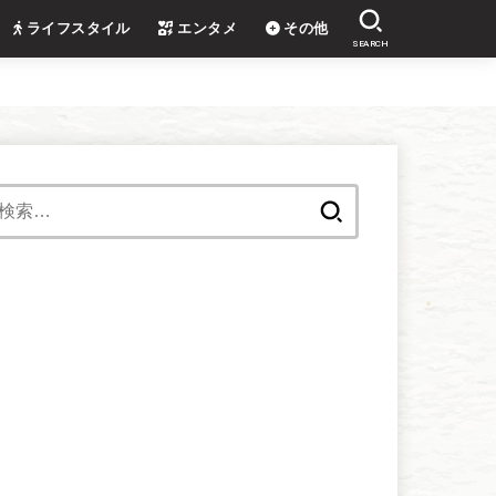
ライフスタイル
エンタメ
その他
SEARCH
検
索: