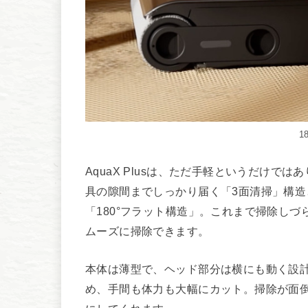
1
AquaX Plusは、ただ手軽というだけ
具の隙間までしっかり届く「3面清掃」構
「180°フラット構造」。これまで掃除し
ムーズに掃除できます。
本体は薄型で、ヘッド部分は横にも動く設
め、手間も体力も大幅にカット。掃除が面倒で