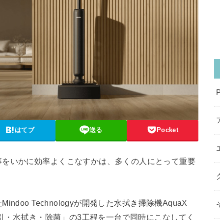
はてブ
送る
Pocket
事をいかに効率よくこなすかは、多くの人にとって重要
oo Technologyが開発した水拭き掃除機AquaX
吸引・水拭き・除菌」の3工程を一台で同時にこなしてく