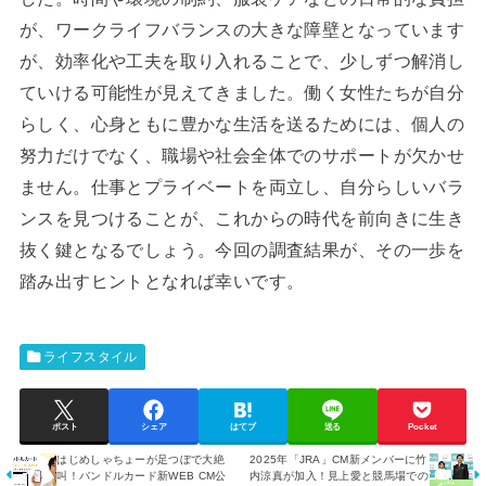
が、ワークライフバランスの大きな障壁となっています
が、効率化や工夫を取り入れることで、少しずつ解消し
ていける可能性が見えてきました。働く女性たちが自分
らしく、心身ともに豊かな生活を送るためには、個人の
努力だけでなく、職場や社会全体でのサポートが欠かせ
ません。仕事とプライベートを両立し、自分らしいバラ
ンスを見つけることが、これからの時代を前向きに生き
抜く鍵となるでしょう。今回の調査結果が、その一歩を
踏み出すヒントとなれば幸いです。
ライフスタイル
ポスト
シェア
はてブ
送る
Pocket
はじめしゃちょーが足つぼで大絶
2025年「JRA」CM新メンバーに竹
叫！バンドルカード新WEB CM公
内涼真が加入！見上愛と競馬場での