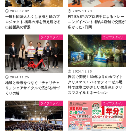
2026.02.02
2025.11.23
一般社団法人ふくしま海と緑のプ
FIT-EASYのプロ選手によるトレー
ロジェクト 福島の海を伝え続ける
ニングイベント 都内4店舗で交流が
出前授業の背景
広がった2日間
ライフスタイル
ライフスタイル
2024.12.25
渋谷で実現！60年ぶりのホワイト
2024.11.25
クリスマス！バイオディーゼル燃
地域と未来をつなぐ「チャリチャ
料で環境にやさしい雪景色とクリ
リ」シェアサイクルで広がる街づ
スマスイルミネーション
くりの輪
ライフスタイル
ライフスタイル