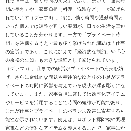
れた障壁は「働く時間の拘束」であり、続いて「通勤時
間の長さ」や「家事負担（料理・洗濯など）」が挙げら
れています（グラフ4）。特に、働く時間や通勤時間と
いった個人では調整が難しい要因が、日々の生活を圧迫
していることが分かります。一方で「プライベート時
間」を確保するうえで最も多く挙げられた課題は「仕事
の疲労」であり、これに加えて「経済的な制約」や「心
の余裕の欠如」も大きな障壁として挙げられています
（グラフ5）。仕事での疲労がプライベートの充実を妨
げ、さらに金銭的な問題や精神的なゆとりの不足がプラ
イベートの時間に影響を与えている現状が浮き彫りにな
っています。また、家事負担に関しては効率化アイテム
やサービスを活用することで時間の短縮が可能であり、
これが仕事とプライベートのバランス改善に寄与する可
能性が示されています。例えば、ロボット掃除機や調理
家電などの便利なアイテムを導入することで、家事にか