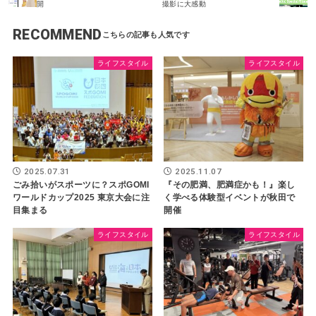
開
撮影に大感動
RECOMMEND
ライフスタイル
ライフスタイル
2025.07.31
2025.11.07
ごみ拾いがスポーツに？スポGOMI
『その肥満、肥満症かも！』楽し
ワールドカップ2025 東京大会に注
く学べる体験型イベントが秋田で
目集まる
開催
ライフスタイル
ライフスタイル