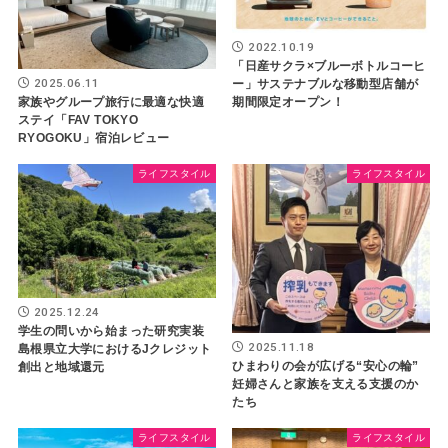
2022.10.19
「日産サクラ×ブルーボトルコーヒ
2025.06.11
ー」サステナブルな移動型店舗が
期間限定オープン！
家族やグループ旅行に最適な快適
ステイ「FAV TOKYO
RYOGOKU」宿泊レビュー
ライフスタイル
ライフスタイル
2025.12.24
学生の問いから始まった研究実装
2025.11.18
島根県立大学におけるJクレジット
ひまわりの会が広げる“安心の輪”
創出と地域還元
妊婦さんと家族を支える支援のか
たち
ライフスタイル
ライフスタイル