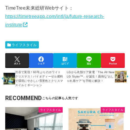
TimeTree未来総研Webサイト：
https://timetreeapp.com/intl/ja/future-research-
institute
ライフスタイル
ポスト
シェア
はてブ
送る
Pocket
渋谷で実現！60年ぶりのホワイト
LGから衣類ケア家電「The All New
クリスマス！バイオディーゼル燃料
LG Styler™」が誕生！面倒な“おし
で環境にやさしい雪景色とクリスマ
ゃれ着ケア”を手軽に解決！
スイルミネーション
RECOMMEND
ライフスタイル
ライフスタイル