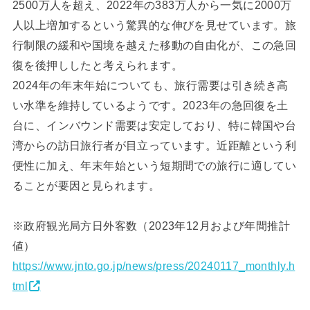
2500万人を超え、2022年の383万人から一気に2000万
人以上増加するという驚異的な伸びを見せています。旅
行制限の緩和や国境を越えた移動の自由化が、この急回
復を後押ししたと考えられます。
2024年の年末年始についても、旅行需要は引き続き高
い水準を維持しているようです。2023年の急回復を土
台に、インバウンド需要は安定しており、特に韓国や台
湾からの訪日旅行者が目立っています。近距離という利
便性に加え、年末年始という短期間での旅行に適してい
ることが要因と見られます。
※政府観光局方日外客数（2023年12月および年間推計
値）
https://www.jnto.go.jp/news/press/20240117_monthly.h
tml