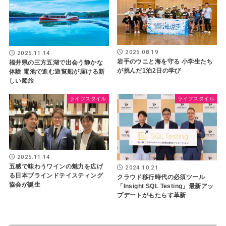
2025.08.19
2025.11.14
岩手のウニと海を守る 小学生たち
福井県の三方五湖で出会う静かな
が挑んだ1泊2日の学び
体験 電池で進む遊覧船が届ける新
しい船旅
ライフスタイル
ライフスタイル
2025.11.14
五感で味わうワインの魅力を広げ
2024.10.21
る日本ブラインドテイスティング
クラウド移行時代の必須ツール
協会が誕生
「Insight SQL Testing」最新アッ
プデートがもたらす革新