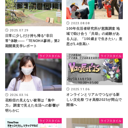
2023.08.08
100年生活者研究所が意識調査 地
2025.07.29
域で助け合う「共助」の経験があ
日常に少しだけ持ち帰る“非日
る人は、「100歳まで生きたい」意
常”体験――「TENOHA蓼科」第2
思が1.4倍高い
期開業見学レポート
ライフスタイル
ライフスタイル
2025.11.06
オンラインとリアルでつながる新
2026.03.16
しい文化祭 ワオ高祭2025が岡山で
花粉症の見えない被害は「集中
開催へ
力」 調査で見えた生活への影響が
明らかに
ライフスタイル
ライフスタイル