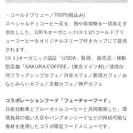
・コールドブリュー／700円(税込み)
スペシャルティコーヒー豆を、熱や添加物を一切加えず
水出しした、100％オーガニック(※１)のコールドブリ
ューコーヒーをオリジナルスリーブ付きカップにて提供
されます。
(※１)オーガニック認証「USDA」取得。 販売店：移動
型店舗『SAKURA COFFEE』(東京ドイツ村)／清澄白
河フラッグシップカフェ／渋谷カフェ／新宿カフェ／み
なとみらいカフェ／京都カフェ／神戸カフェ
コラボレーションフード「フューチャーフード」
日産自動車とブルーボトルコーヒーと共同開発した、環
境負荷の低い大豆やパンプキンシードなどの持続可能な
食材を使用したコラボ限定フードメニューです。