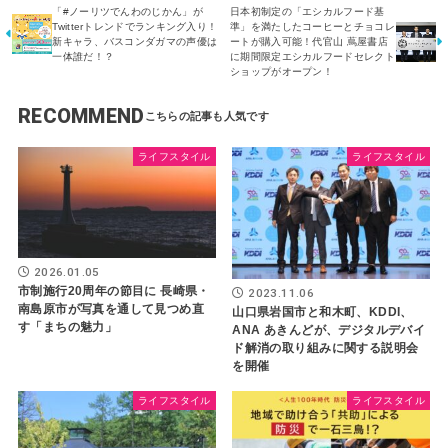
「#ノーリツでんわのじかん」が
日本初制定の「エシカルフード基
Twitterトレンドでランキング入り！
準」を満たしたコーヒーとチョコレ
新キャラ、バスコンダガマの声優は
ートが購入可能！代官山 蔦屋書店
一体誰だ！？
に期間限定エシカルフードセレクト
ショップがオープン！
RECOMMEND
ライフスタイル
ライフスタイル
2026.01.05
市制施行20周年の節目に 長崎県・
2023.11.06
南島原市が写真を通して見つめ直
山口県岩国市と和木町、KDDI、
す「まちの魅力」
ANA あきんどが、デジタルデバイ
ド解消の取り組みに関する説明会
を開催
ライフスタイル
ライフスタイル