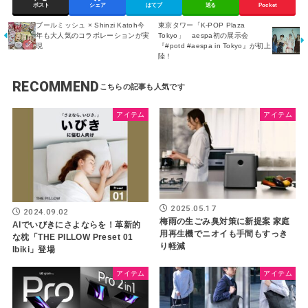
ポスト
シェア
はてブ
送る
Pocket
ブールミッシュ × Shinzi Katoh今
東京タワー「K-POP Plaza
年も大人気のコラボレーションが実
Tokyo」 aespa初の展示会
現
『#potd #aespa in Tokyo』が初上
陸！
RECOMMEND
アイテム
アイテム
2025.05.17
2024.09.02
梅雨の生ごみ臭対策に新提案 家庭
AIでいびきにさよならを！革新的
用再生機でニオイも手間もすっき
な枕「THE PILLOW Preset 01
り軽減
Ibiki」登場
アイテム
アイテム