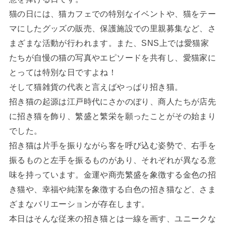
猫の日には、猫カフェでの特別なイベントや、猫をテー
マにしたグッズの販売、保護施設での里親募集など、さ
まざまな活動が行われます。また、SNS上では愛猫家
たちが自慢の猫の写真やエピソードを共有し、愛猫家に
とっては特別な日ですよね！
そして猫雑貨の代表と言えばやっぱり招き猫。
招き猫の起源は江戸時代にさかのぼり、商人たちが店先
に招き猫を飾り、繁盛と繁栄を願ったことがその始まり
でした。
招き猫は片手を振りながら客を呼び込む姿勢で、右手を
振るものと左手を振るものがあり、それぞれが異なる意
味を持っています。金運や商売繁盛を象徴する金色の招
き猫や、幸福や純潔を象徴する白色の招き猫など、さま
ざまなバリエーションが存在します。
本日はそんな従来の招き猫とは一線を画す、ユニークな