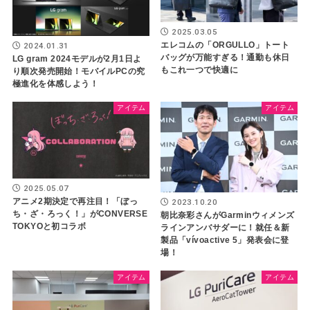
2025.03.05
エレコムの「ORGULLO」トート
2024.01.31
バッグが万能すぎる！通勤も休日
LG gram 2024モデルが2月1日よ
もこれ一つで快適に
り順次発売開始！モバイルPCの究
極進化を体感しよう！
アイテム
アイテム
2025.05.07
アニメ2期決定で再注目！「ぼっ
2023.10.20
ち・ざ・ろっく！」がCONVERSE
朝比奈彩さんがGarminウィメンズ
TOKYOと初コラボ
ラインアンバサダーに！就任＆新
製品「vívoactive 5」発表会に登
場！
アイテム
アイテム