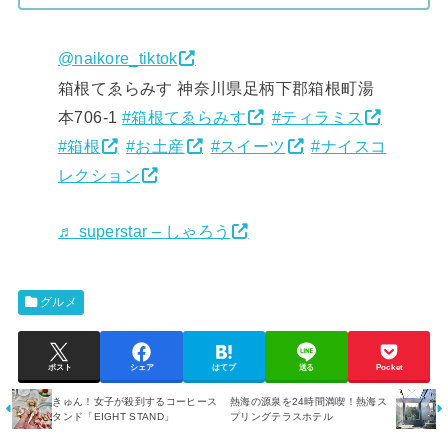
@naikore_tiktok
箱根てゑらみす 神奈川県足柄下郡箱根町湯
本706-1
#箱根てゑらみす
#ティラミス
#箱根
#お土産
#スイーツ
#ナイスコ
レクション
♬ superstar – しゃろう
グルメ
ポスト
シェア
はてブ
送る
Pocket
きゅん！女子が殺到するコーヒース
熱海の源泉を24時間満喫！熱海ス
タンド「EIGHT STAND」
プリングテラスホテル