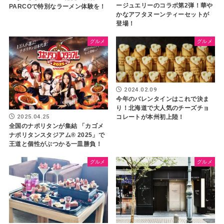
ージュエリーのコラボ第2弾！華や
PARCOで特別なラーメン体験を！
かなアフタヌーンティーセットが
登場！
グルメ
グルメ
2024.02.09
今年のバレンタインはこれで決ま
り！北海道で大人気のチーズチョ
2025.04.25
コレートが本州初上陸！
全国のナポリタンが集結 「カゴメ
ナポリタンスタジアム® 2025」で
王道と個性がぶつかる一皿勝負！
グルメ
グルメ