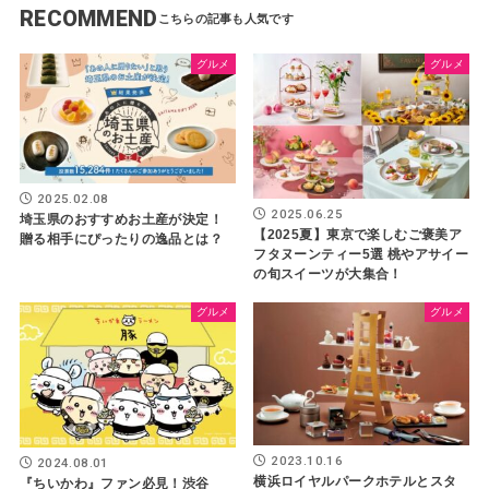
RECOMMEND
グルメ
グルメ
2025.02.08
2025.06.25
埼玉県のおすすめお土産が決定！
【2025夏】東京で楽しむご褒美ア
贈る相手にぴったりの逸品とは？
フタヌーンティー5選 桃やアサイー
の旬スイーツが大集合！
グルメ
グルメ
2023.10.16
2024.08.01
横浜ロイヤルパークホテルとスタ
『ちいかわ』ファン必見！渋谷