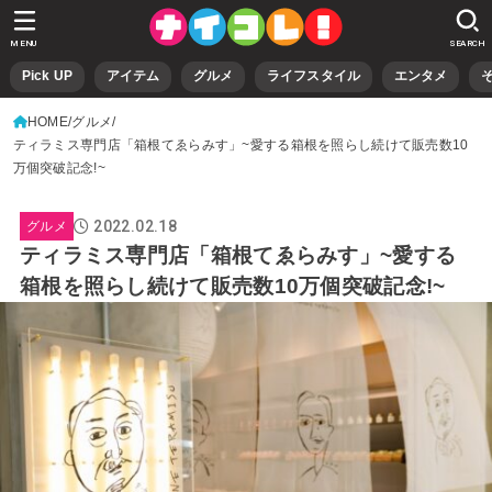
MENU
SEARCH
Pick UP
アイテム
グルメ
ライフスタイル
エンタメ
HOME
グルメ
ティラミス専門店「箱根てゑらみす」~愛する箱根を照らし続けて販売数10
万個突破記念!~
2022.02.18
グルメ
ティラミス専門店「箱根てゑらみす」~愛する
箱根を照らし続けて販売数10万個突破記念!~