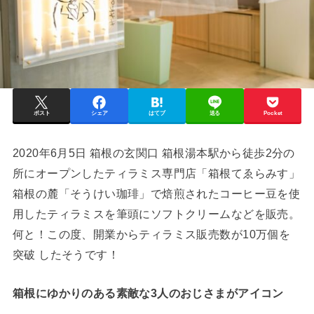
ポスト
シェア
はてブ
送る
Pocket
2020年6月5日 箱根の玄関口 箱根湯本駅から徒歩2分の
所にオープンしたティラミス専門店「箱根てゑらみす」
箱根の麓「そうけい珈琲」で焙煎されたコーヒー豆を使
用したティラミスを筆頭にソフトクリームなどを販売。
何と！この度、開業からティラミス販売数が10万個を
突破 したそうです！
箱根にゆかりのある素敵な3人のおじさまがアイコン