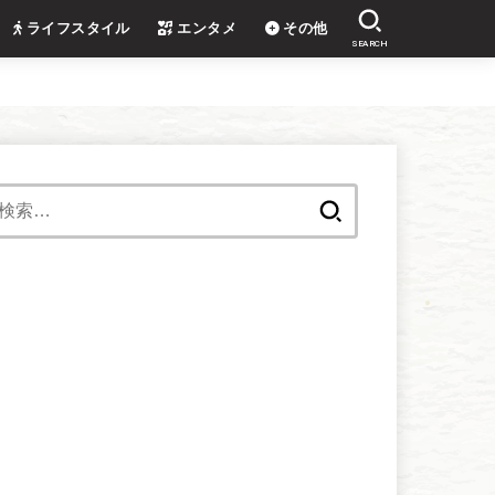
ライフスタイル
エンタメ
その他
SEARCH
検
索: