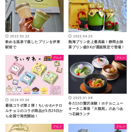
2022.02.23
2022.04.25
飲める温泉で蒸したプリンを伊東
熱海プリン史上最高級！静岡お抹
駅前で
茶プリン超DXが通販限定で登場！
グルメ
グルメ
2025.01.08
2024.03.24
冬だけの贅沢体験！ホテルニュー
最強コラボ第２弾！ちいかわ×チロ
オータニ幕張「大観苑」のあつあ
ルチョコのコラボ商品が3月25日か
つ石鍋ランチ
ら全国で発売開始！
グルメ
グルメ