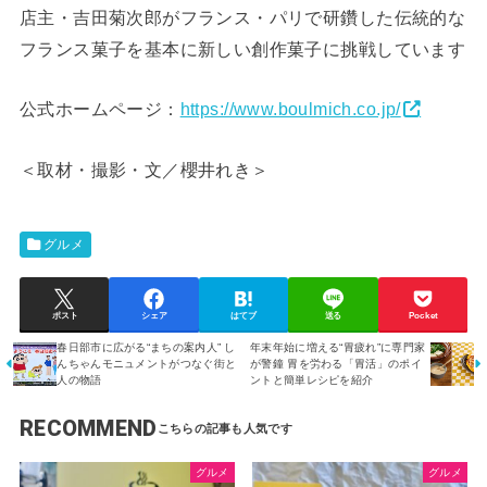
店主・吉田菊次郎がフランス・パリで研鑽した伝統的な
フランス菓子を基本に新しい創作菓子に挑戦しています
公式ホームページ：
https://www.boulmich.co.jp/
＜取材・撮影・文／櫻井れき＞
グルメ
ポスト
シェア
はてブ
送る
Pocket
春日部市に広がる“まちの案内人” し
年末年始に増える“胃疲れ”に専門家
んちゃんモニュメントがつなぐ街と
が警鐘 胃を労わる「胃活」のポイ
人の物語
ントと簡単レシピを紹介
RECOMMEND
グルメ
グルメ