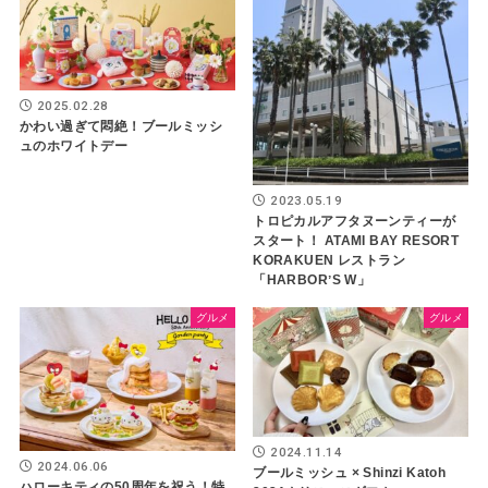
2025.02.28
かわい過ぎて悶絶！ブールミッシ
ュのホワイトデー
2023.05.19
トロピカルアフタヌーンティーが
スタート！ ATAMI BAY RESORT
KORAKUEN レストラン
「HARBORʼS W」
グルメ
グルメ
2024.11.14
2024.06.06
ブールミッシュ × Shinzi Katoh
ハローキティの50周年を祝う！特