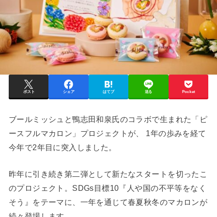
ポスト
シェア
はてブ
送る
Pocket
ブールミッシュと鴨志田和泉氏のコラボで生まれた「ピ
ースフルマカロン」プロジェクトが、 1年の歩みを経て
今年で2年目に突入しました。
昨年に引き続き第二弾として新たなスタートを切ったこ
のプロジェクト。SDGs目標10『人や国の不平等をなく
そう』をテーマに、一年を通じて春夏秋冬のマカロンが
続々登場します。