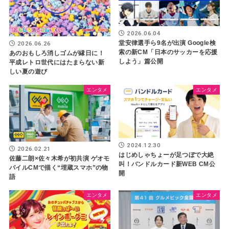
2026.06.04
堂安律選手ら9名が出演 Google検
2026.06.26
索の新CM「日本のサッカーを応援
あのおもしろ消しゴムが縁日に！
しよう」篇公開
平成レトロ世代にはたまらない新
しい夏の遊び
エンタメ
エンタメ
2024.12.30
2026.02.21
はじめしゃちょーが足つぼで大絶
佐藤二朗×佐々木希が初共演 ゲオモ
叫！バンドルカード新WEB CM公
バイルCMで描く“埋蔵スマホ”の物
開
語
エンタメ
エンタメ