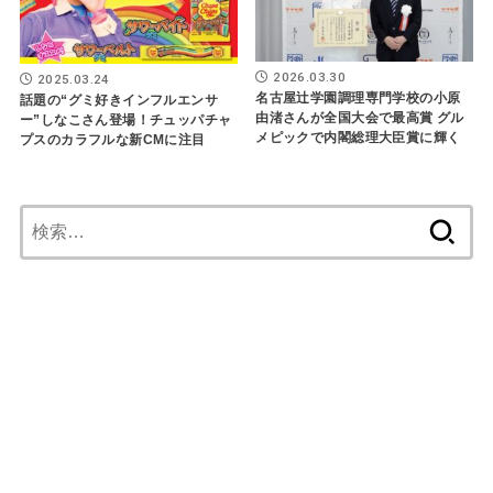
2026.03.30
2025.03.24
名古屋辻学園調理専門学校の小原
話題の“グミ好きインフルエンサ
由渚さんが全国大会で最高賞 グル
ー”しなこさん登場！チュッパチャ
メピックで内閣総理大臣賞に輝く
プスのカラフルな新CMに注目
検
索: