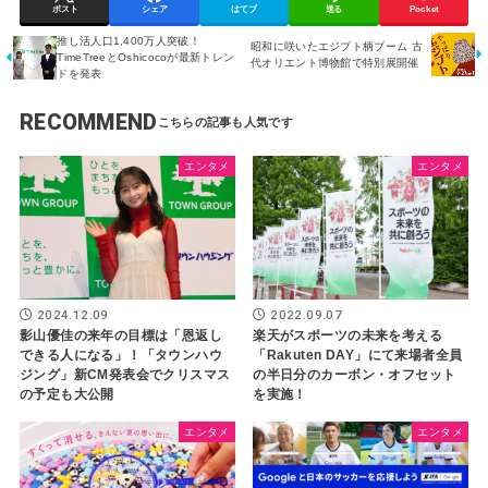
ポスト
シェア
はてブ
送る
Pocket
推し活人口1,400万人突破！
昭和に咲いたエジプト柄ブーム 古
TimeTreeとOshicocoが最新トレン
代オリエント博物館で特別展開催
ドを発表
RECOMMEND
エンタメ
エンタメ
2024.12.09
2022.09.07
影山優佳の来年の目標は「恩返し
楽天がスポーツの未来を考える
できる人になる」！「タウンハウ
「Rakuten DAY」にて来場者全員
ジング」新CM発表会でクリスマス
の半日分のカーボン・オフセット
の予定も大公開
を実施！
エンタメ
エンタメ