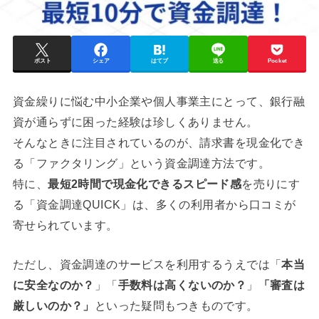
ポスト
シェア
はてブ
送る
Pocket
資金繰りに悩む中小企業や個人事業主にとって、銀行融
資が通らずに困った経験は珍しくありません。
そんなときに注目されているのが、請求書を現金化でき
る「ファクタリング」という資金調達方法です。
特に、
最短2時間で現金化できるスピード感
を売りにす
る「資金調達QUICK」は、多くの利用者から口コミが
寄せられています。
ただし、資金調達のサービスを利用するうえでは「
本当
に安全なのか？
」「
手数料は高くないのか？
」
「審査は
厳しいのか？」
といった疑問もつきものです。