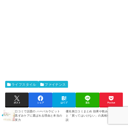
ライフスタイル
ファイナンス
ポスト
シェア
はてブ
送る
Pocket
口コミで話題の ハーバルラビット
優光泉口コミまとめ 効果や飲み方
黒ずみケアに選ばれる理由と本当の
と「買ってはいけない」の真相を解
実力
説