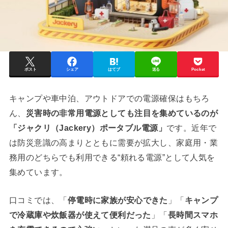
ポスト
シェア
はてブ
送る
Pocket
キャンプや車中泊、アウトドアでの電源確保はもちろ
ん、
災害時の非常用電源としても注目を集めているのが
「ジャクリ（Jackery）ポータブル電源」
です。近年で
は防災意識の高まりとともに需要が拡大し、家庭用・業
務用のどちらでも利用できる“頼れる電源”として人気を
集めています。
口コミでは、「
停電時に家族が安心できた
」「
キャンプ
で冷蔵庫や炊飯器が使えて便利だった
」「
長時間スマホ