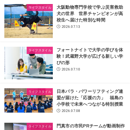
大阪動物専門学校で学ぶ災害救助
ライフスタイル
犬の世界 世界チャンピオンが高
校生へ届けた特別な時間
2026.07.13
フォートナイトで大学の学びを体
ライフスタイル
験！武蔵野大学が広げる新しい学
びの形
2026.07.10
日本パラ・パワーリフティング連
ライフスタイル
盟が届けた「応援の力」 福島の
小学校で未来へつながる特別授業
2026.07.08
門真市の市民PRチームが動画制作
ライフスタイル