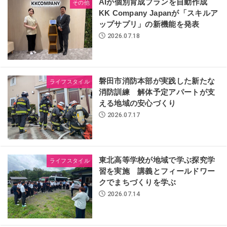
AIが個別育成プランを自動作成
その他
KK Company Japanが「スキルア
ップサプリ」の新機能を発表
2026.07.18
磐田市消防本部が実践した新たな
ライフスタイル
消防訓練 解体予定アパートが支
える地域の安心づくり
2026.07.17
東北高等学校が地域で学ぶ探究学
ライフスタイル
習を実施 講義とフィールドワー
クでまちづくりを学ぶ
2026.07.14