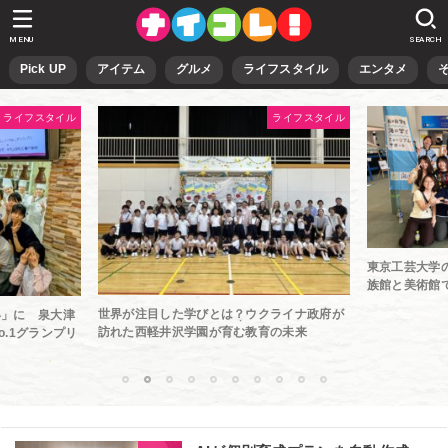
MENU
SEARCH
Pick UP
アイテム
グルメ
ライフスタイル
エンタメ
ライフスタイル
ライフスタイル
東京工芸大学
族館と美術館
世界が注目した学びとは？ウクライナ政府が
い」に 泉大津
訪れた西軽井沢学園が育む教育の未来
.1グランプリ
1
2
3
4
5
6
7
8
9
10