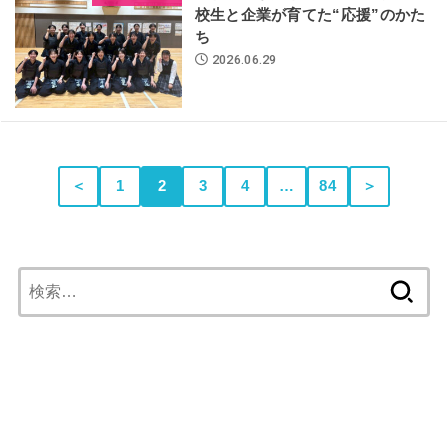
校生と企業が育てた“応援”のかた
ち
2026.06.29
＜
1
2
3
4
…
84
＞
検
索: