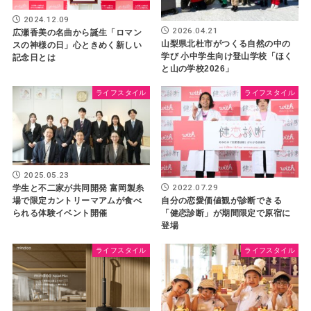
2024.12.09
2026.04.21
広瀬香美の名曲から誕生「ロマン
山梨県北杜市がつくる自然の中の
スの神様の日」心ときめく新しい
学び 小中学生向け登山学校「ほく
記念日とは
と山の学校2026」
ライフスタイル
ライフスタイル
2025.05.23
2022.07.29
学生と不二家が共同開発 富岡製糸
場で限定カントリーマアムが食べ
自分の恋愛価値観が診断できる
られる体験イベント開催
「健恋診断」が期間限定で原宿に
登場
ライフスタイル
ライフスタイル