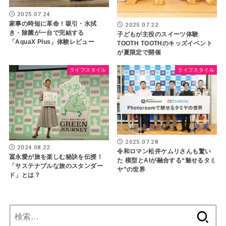
2025.07.24
家事の時短に革命！吸引・水拭
2025.07.22
き・除菌が一台で完結する
子どもが主役のスイーツ体験
「AquaX Plus」体験レビュー
TOOTH TOOTHのキッズイベント
が夏限定で開催
ライフスタイル
ライフスタイル
2025.07.28
2024.08.22
令和ロマン松井ケムリさんも驚い
冨永愛が旅を楽しむ秘訣を伝授！
た 模型とAIが融合する“魅せるタミ
「サステナブルな旅のスタンダー
ヤ”の世界
ド」とは？
検