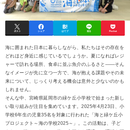
ポスト
シェア
はてブ
送る
Pocket
海に囲まれた日本に暮らしながら、私たちはその存在を
どれほど身近に感じているでしょうか。夏になればレジ
ャーで訪れる場所、食卓に並ぶ魚介のふるさと——そん
なイメージが先に立つ一方で、海が抱える課題やその未
来について、じっくり考える機会は意外と少ないのかも
しれません。
そんな中、宮崎県延岡市の緑ケ丘小学校で始まった新し
い取り組みが注目を集めています。2025年4月23日、小
学校6年生の児童35名を対象に行われた「海と緑ケ丘小
プロジェクト～海の学校2025～」。この活動は、子ど