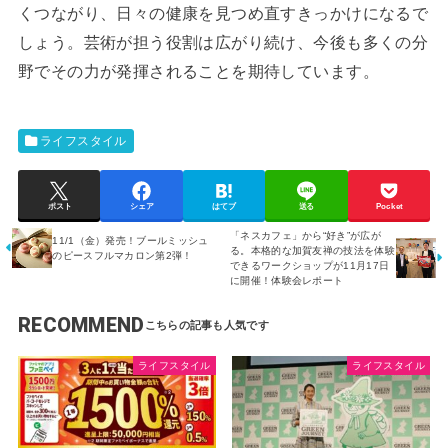
くつながり、日々の健康を見つめ直すきっかけになるで
しょう。芸術が担う役割は広がり続け、今後も多くの分
野でその力が発揮されることを期待しています。
ライフスタイル
ポスト
シェア
はてブ
送る
Pocket
「ネスカフェ」から“好き”が広が
11/1（金）発売！ブールミッシュ
る。本格的な加賀友禅の技法を体験
のピースフルマカロン第2弾！
できるワークショップが11月17日
に開催！体験会レポート
RECOMMEND
ライフスタイル
ライフスタイル