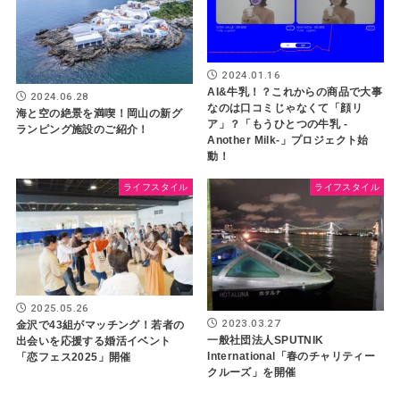
2024.01.16
AI&牛乳！？これからの商品で大事
2024.06.28
なのは口コミじゃなくて「顔リ
海と空の絶景を満喫！岡山の新グ
ア」？「もうひとつの牛乳 -
ランピング施設のご紹介！
Another Milk-」プロジェクト始
動！
ライフスタイル
ライフスタイル
2025.05.26
2023.03.27
金沢で43組がマッチング！若者の
一般社団法人SPUTNIK
出会いを応援する婚活イベント
International「春のチャリティー
「恋フェス2025」開催
クルーズ」を開催