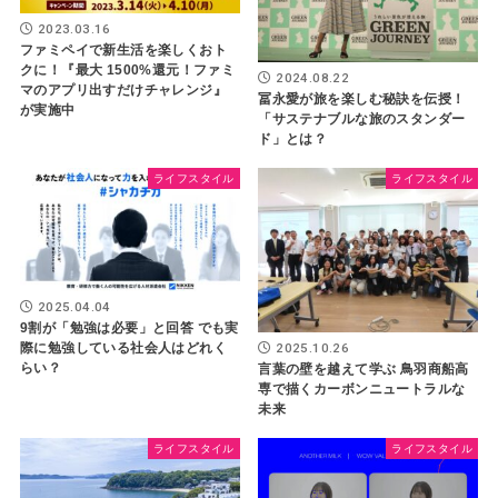
2023.03.16
ファミペイで新生活を楽しくおト
クに！『最大 1500%還元！ファミ
2024.08.22
マのアプリ出すだけチャレンジ』
冨永愛が旅を楽しむ秘訣を伝授！
が実施中
「サステナブルな旅のスタンダー
ド」とは？
ライフスタイル
ライフスタイル
2025.04.04
9割が「勉強は必要」と回答 でも実
2025.10.26
際に勉強している社会人はどれく
らい？
言葉の壁を越えて学ぶ 鳥羽商船高
専で描くカーボンニュートラルな
未来
ライフスタイル
ライフスタイル