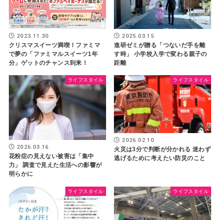
2023.11.30
2025.03.15
クリスマスイーツ満喫！ファミマ
進研ゼミが贈る「つないだ手を離
で夢の「ファミマルスイーツ1年
す時」 小学校入学で変わる親子の
分」ゲットのチャンス到来！
距離
ライフスタイル
ライフスタイル
2026.02.10
2026.03.16
火災は3分で判断が分かれる 迷わず
花粉症の見えない被害は「集中
逃げるために考えたい防災のこと
力」 調査で見えた生活への影響が
明らかに
ライフスタイル
ライフスタイル