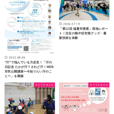
2026.07.19
「第12回 猛暑対策展」現地レポー
ト！注目の熱中症対策グッズ・最
新技術を体験
2022.08.05
“汗”で悩んでいる⽅必⾒！「汗の
⽇記念 たかが汗？されど汗！WEB
市⺠公開講座〜今知りたい汗のこ
と〜」を開催
ライフスタイル
ライフスタイル