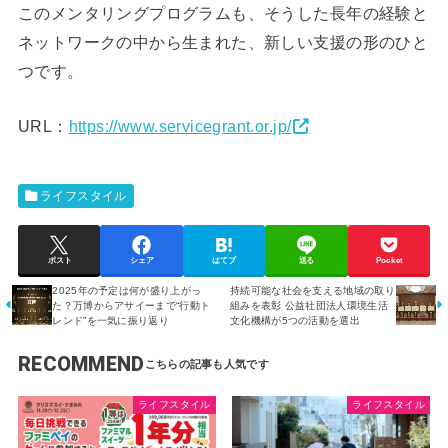
このメンタリングプログラムも、そうした長年の経験と
ネットワークの中から生まれた、新しい支援の形のひと
つです。
URL：
https://www.servicegrant.or.jp/
ライフスタイル
ポスト
シェア
はてブ
送る
Pocket
2025年の予定は何が盛り上がっ
持続可能な社会を支える地域の取り
た？万博からアサイーまで“行動ト
組みを表彰 公益社団法人環境生活
レンド”を一気に振り返り
文化機構が5つの活動を選出
RECOMMEND
ライフスタイル
ライフスタイル