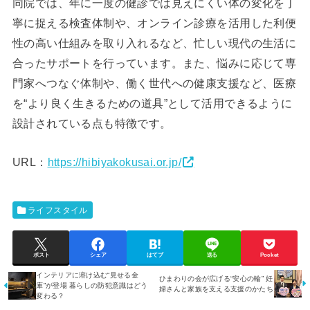
同院では、年に一度の健診では見えにくい体の変化を丁
寧に捉える検査体制や、オンライン診療を活用した利便
性の高い仕組みを取り入れるなど、忙しい現代の生活に
合ったサポートを行っています。また、悩みに応じて専
門家へつなぐ体制や、働く世代への健康支援など、医療
を“より良く生きるための道具”として活用できるように
設計されている点も特徴です。
URL：
https://hibiyakokusai.or.jp/
ライフスタイル
ポスト
シェア
はてブ
送る
Pocket
インテリアに溶け込む“見せる金
ひまわりの会が広げる“安心の輪” 妊
庫”が登場 暮らしの防犯意識はどう
婦さんと家族を支える支援のかたち
変わる？