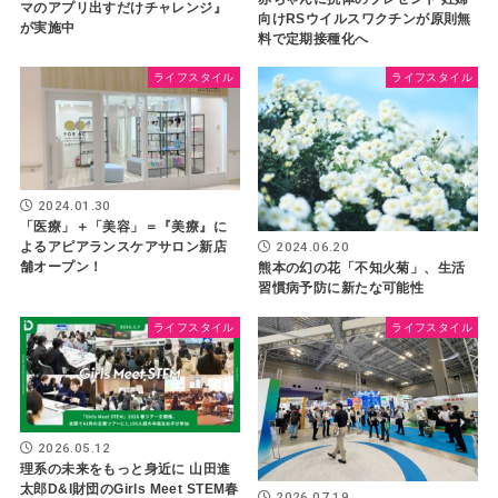
マのアプリ出すだけチャレンジ』
向けRSウイルスワクチンが原則無
が実施中
料で定期接種化へ
ライフスタイル
ライフスタイル
2024.01.30
「医療」＋「美容」＝『美療』に
2024.06.20
よるアピアランスケアサロン新店
舗オープン！
熊本の幻の花「不知火菊」、生活
習慣病予防に新たな可能性
ライフスタイル
ライフスタイル
2026.05.12
理系の未来をもっと身近に 山田進
太郎D&I財団のGirls Meet STEM春
2026.07.19