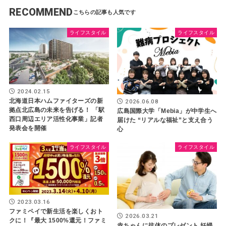
RECOMMEND
ライフスタイル
ライフスタイル
2024.02.15
北海道日本ハムファイターズの新
2026.06.08
拠点北広島の未来を告げる！ 「駅
広島国際大学「Mebia」が中学生へ
西口周辺エリア活性化事業」記者
届けた “リアルな福祉”と支え合う
発表会を開催
心
ライフスタイル
ライフスタイル
2023.03.16
ファミペイで新生活を楽しくおト
2026.03.21
クに！『最大 1500%還元！ファミ
赤ちゃんに抗体のプレゼント 妊婦