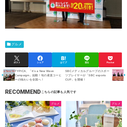
グルメ
ポスト
シェア
はてブ
送る
Pocket
TYPICA、「It’s a New Wave
SBCメディカルグループのスポー
Campaigm」始動！旬の産直コーヒ
ツプレイヤーが「SBC esports
ーの味わいを全国へ！
CUP」を開催！
RECOMMEND
グルメ
グルメ