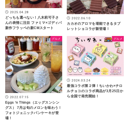
2025.04.28
どっちも選べない！八木莉可子さ
2022.06.10
んの表情に注目 ファミマ×ゴディバ
カカオのアロマを堪能できるタブ
新作フラッペの新CMスタート
レットショコラが新登場！
グルメ
グルメ
2024.03.24
最強コラボ第２弾！ちいかわ×チロ
ルチョコのコラボ商品が3月25日か
ら全国で発売開始！
2022.07.15
Eggs ‘n Things（エッグスンシン
グス） 7月は旬のメロンを味わう！
フォトジェニックパンケーキが登
場！