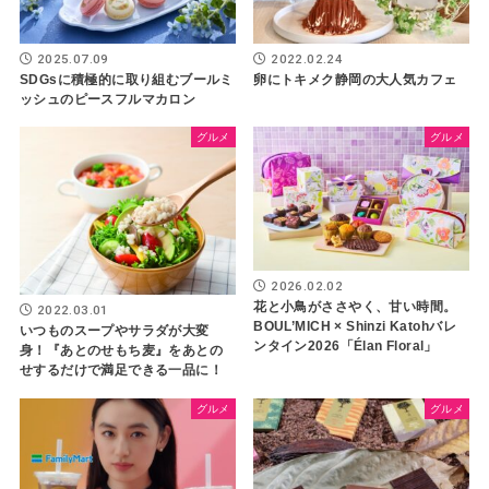
2025.07.09
2022.02.24
SDGsに積極的に取り組むブールミ
卵にトキメク静岡の大人気カフェ
ッシュのピースフルマカロン
グルメ
グルメ
2026.02.02
花と小鳥がささやく、甘い時間。
2022.03.01
BOUL’MICH × Shinzi Katohバレ
いつものスープやサラダが大変
ンタイン2026「Élan Floral」
身！『あとのせもち麦』をあとの
せするだけで満足できる一品に！
グルメ
グルメ