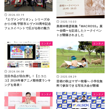
2026.03.19
『エヴァンゲリオン』シリーズゆ
2025.10.03
かりの地 宇部市エヴァ30周年記念
美樹本晴彦画集『MACROSS』展
フェスイベントで広がる街の魅力
〜合唱〜を記念したトークイベン
トが開催されました
エンタメ
エンタメ
2024.04.08
注目作品が目白押し！【ニコニ
2025.08.29
コ】2024年春アニメ期待度ランキ
芸術の秋はマザー牧場へ 小学生無
ングを発表！
料で参加できる写生大会が開催
エンタメ
エンタメ