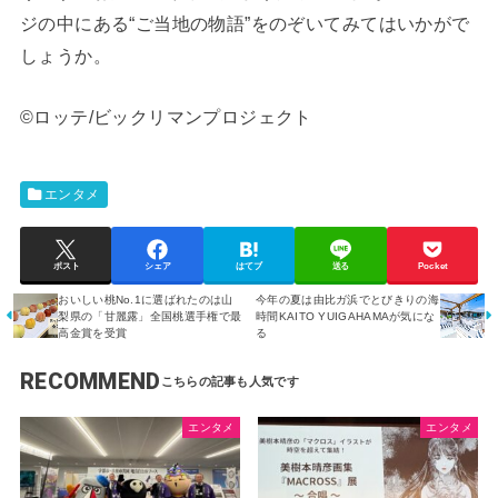
ジの中にある“ご当地の物語”をのぞいてみてはいかがで
しょうか。
©ロッテ/ビックリマンプロジェクト
エンタメ
ポスト
シェア
はてブ
送る
Pocket
おいしい桃No.1に選ばれたのは山
今年の夏は由比ガ浜でとびきりの海
梨県の「甘麗露」全国桃選手権で最
時間KAITO YUIGAHAMAが気にな
高金賞を受賞
る
RECOMMEND
エンタメ
エンタメ