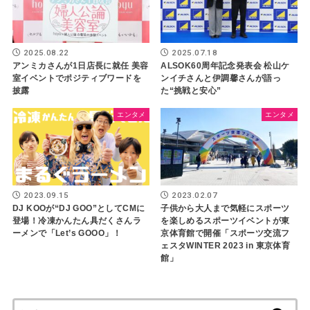
2025.08.22
2025.07.18
アンミカさんが1日店長に就任 美容
ALSOK60周年記念発表会 松山ケ
室イベントでポジティブワードを
ンイチさんと伊調馨さんが語っ
披露
た“挑戦と安心”
エンタメ
エンタメ
2023.09.15
2023.02.07
DJ KOOが“DJ GOO”としてCMに
子供から大人まで気軽にスポーツ
登場！冷凍かんたん具だくさんラ
を楽しめるスポーツイベントが東
ーメンで「Let’s GOOO」！
京体育館で開催「スポーツ交流フ
ェスタWINTER 2023 in 東京体育
館」
検