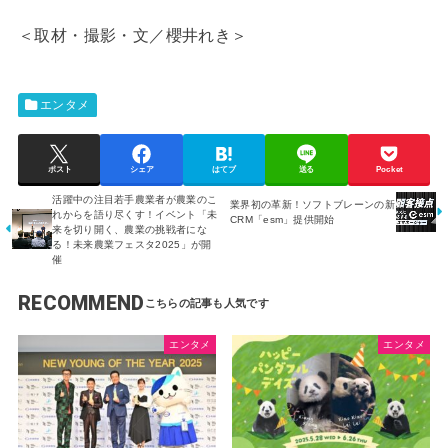
＜取材・撮影・文／櫻井れき＞
エンタメ
ポスト
シェア
はてブ
送る
Pocket
活躍中の注目若手農業者が農業のこ
業界初の革新！ソフトブレーンの新
れからを語り尽くす！イベント「未
CRM「esm」提供開始
来を切り開く、農業の挑戦者にな
る！未来農業フェスタ2025」が開
催
RECOMMEND
エンタメ
エンタメ