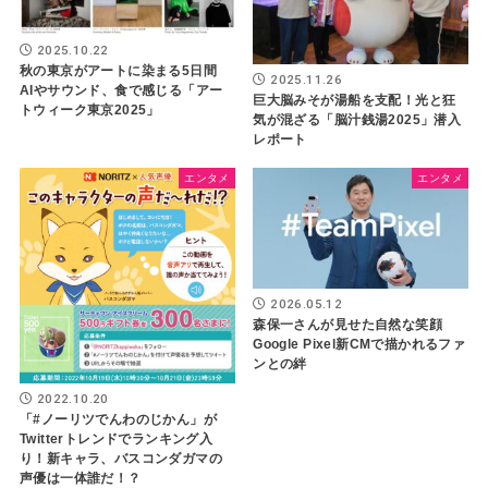
2025.10.22
秋の東京がアートに染まる5日間
2025.11.26
AIやサウンド、食で感じる「アー
巨大脳みそが湯船を支配！光と狂
トウィーク東京2025」
気が混ざる「脳汁銭湯2025」潜入
レポート
エンタメ
エンタメ
2026.05.12
森保一さんが見せた自然な笑顔
Google Pixel新CMで描かれるファ
ンとの絆
2022.10.20
「#ノーリツでんわのじかん」が
Twitterトレンドでランキング入
り！新キャラ、バスコンダガマの
声優は一体誰だ！？