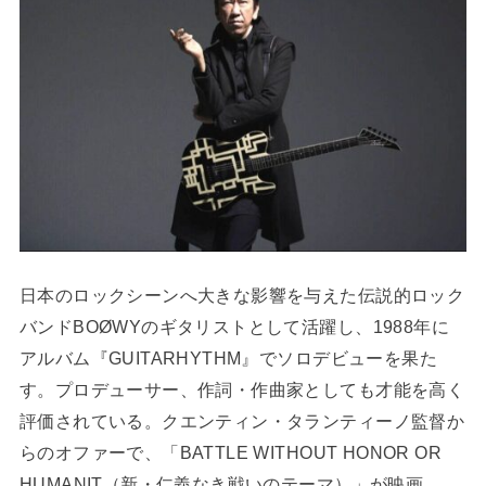
日本のロックシーンへ大きな影響を与えた伝説的ロック
バンドBOØWYのギタリストとして活躍し、1988年に
アルバム『GUITARHYTHM』でソロデビューを果た
す。プロデューサー、作詞・作曲家としても才能を高く
評価されている。クエンティン・タランティーノ監督か
らのオファーで、「BATTLE WITHOUT HONOR OR
HUMANIT（新・仁義なき戦いのテーマ）」が映画