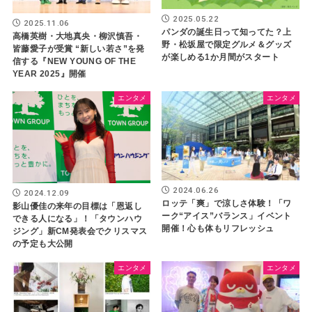
2025.05.22
2025.11.06
パンダの誕生日って知ってた？上
高橋英樹・大地真央・柳沢慎吾・
野・松坂屋で限定グルメ＆グッズ
皆藤愛子が受賞 “新しい若さ”を発
が楽しめる1か月間がスタート
信する『NEW YOUNG OF THE
YEAR 2025』開催
エンタメ
エンタメ
2024.06.26
2024.12.09
ロッテ「爽」で涼しさ体験！「ワ
影山優佳の来年の目標は「恩返し
ーク“アイス”バランス」イベント
できる人になる」！「タウンハウ
開催！心も体もリフレッシュ
ジング」新CM発表会でクリスマス
の予定も大公開
エンタメ
エンタメ