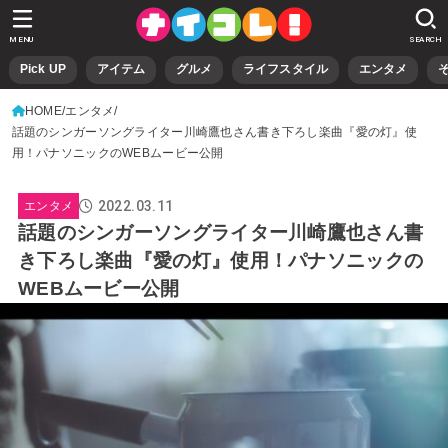
MENU
SEARCH
Pick UP
アイテム
グルメ
ライフスタイル
エンタメ
HOME
エンタメ
話題のシンガーソングライター川崎鷹也さん書き下ろし楽曲『愛の灯』使
用！パナソニックのWEBムービー公開
2022.03.11
エンタメ
話題のシンガーソングライター川崎鷹也さん書
き下ろし楽曲『愛の灯』使用！パナソニックの
WEBムービー公開