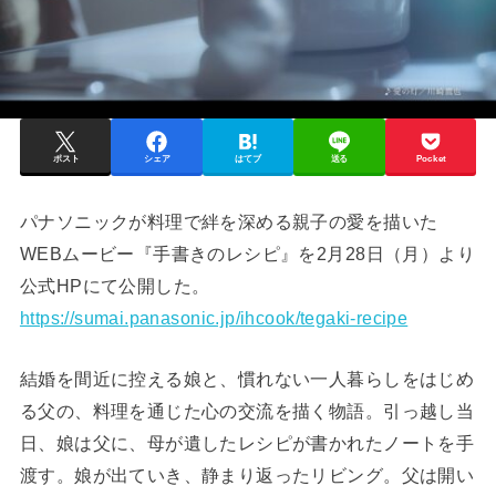
ポスト
シェア
はてブ
送る
Pocket
パナソニックが料理で絆を深める親子の愛を描いた
WEBムービー『手書きのレシピ』を2月28日（月）より
公式HPにて公開した。
https://sumai.panasonic.jp/ihcook/tegaki-recipe
結婚を間近に控える娘と、慣れない一人暮らしをはじめ
る父の、料理を通じた心の交流を描く物語。引っ越し当
日、娘は父に、母が遺したレシピが書かれたノートを手
渡す。娘が出ていき、静まり返ったリビング。父は開い