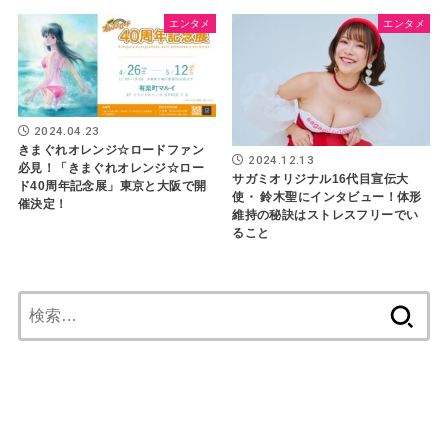
エンタメ
エンタメ
2024.04.23
きまぐれオレンジ☆ロードファン
2024.12.13
必見！「きまぐれオレンジ☆ロー
サガミオリジナル16代目宣伝大
ド40周年記念展」東京と大阪で開
使・ 鈴木聖にインタビュー！体形
催決定！
維持の秘訣はストレスフリーでい
ること
検
索: