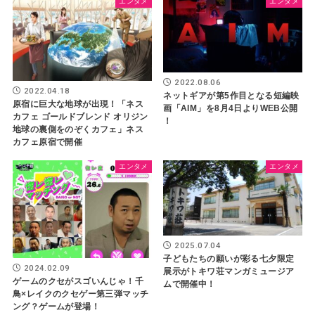
エンタメ
エンタメ
2022.08.06
2022.04.18
ネットギアが第5作目となる短編映
原宿に巨大な地球が出現！「ネス
画「AIM」を8月4日よりWEB公開
カフェ ゴールドブレンド オリジン
！
地球の裏側をのぞくカフェ」ネス
カフェ原宿で開催
エンタメ
エンタメ
2025.07.04
子どもたちの願いが彩る七夕限定
2024.02.09
展示がトキワ荘マンガミュージア
ゲームのクセがスゴいんじゃ！千
ムで開催中！
鳥×レイクのクセゲー第三弾マッチ
ング？ゲームが登場！