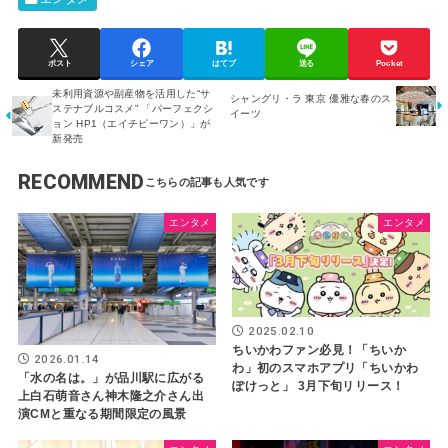
ポスト
シェア
はてブ
送る
Pocket
未利用資源や副産物を活用した“サ
シャングリ・ラ 東京 優雅な春のス
ステナブルコスメ” 「パーフェクシ
イーツ
ョン HP1（エイチピーワン）」が
新発売
RECOMMEND
エンタメ
エンタメ
2025.02.10
ちいかわファン必見！「ちいか
2026.01.14
わ」初のスマホアプリ「ちいかわ
「水の名は。」が品川駅に広がる
ぽけっと」 3月下旬リリース！
上白石萌音さん神木隆之介さん出
演CMと重なる期間限定の風景