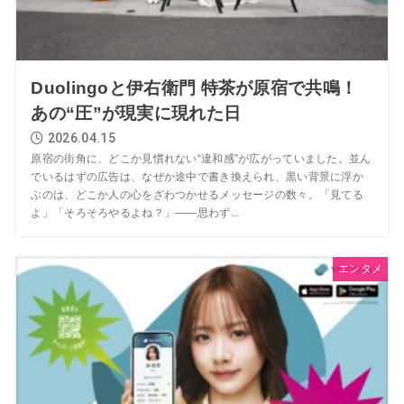
Duolingoと伊右衛門 特茶が原宿で共鳴！
あの“圧”が現実に現れた日
2026.04.15
原宿の街角に、どこか見慣れない“違和感”が広がっていました。並ん
でいるはずの広告は、なぜか途中で書き換えられ、黒い背景に浮か
ぶのは、どこか人の心をざわつかせるメッセージの数々。「見てる
よ」「そろそろやるよね？」——思わず...
エンタメ