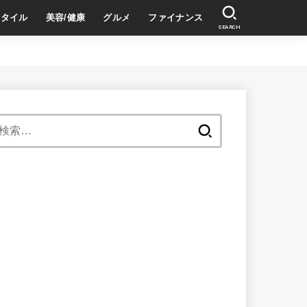
スタイル
美容/健康
グルメ
ファイナンス
SEARCH
検
索: