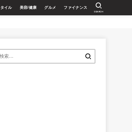
スタイル
美容/健康
グルメ
ファイナンス
SEARCH
検
索: