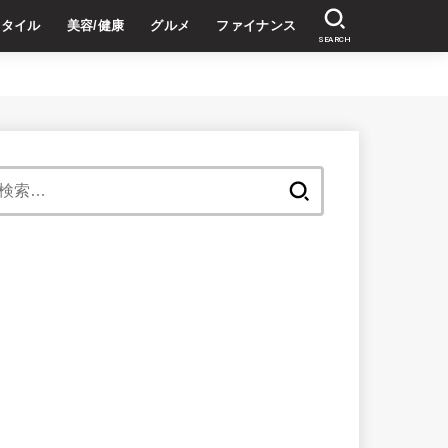
スタイル
美容/健康
グルメ
ファイナンス
SEARCH
検
索: